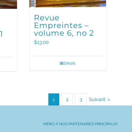
Revue
Empreintes –
volume 6, no 2
1
$
13.00
Détails
1
2
3
Suivant
MERCI À NOS PARTENAIRES PRINCIPAUX!