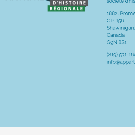
société d’hi
1882, Prom
C.P. 156
Shawinigan
Canada
G9N 8S1
(819) 531-1
info@appar