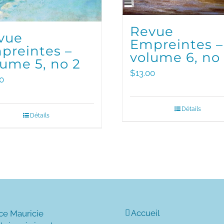
Revue
vue
Empreintes –
preintes –
volume 6, no 
lume 5, no 2
$
13.00
0
Détails
Détails
Accueil
ce Mauricie