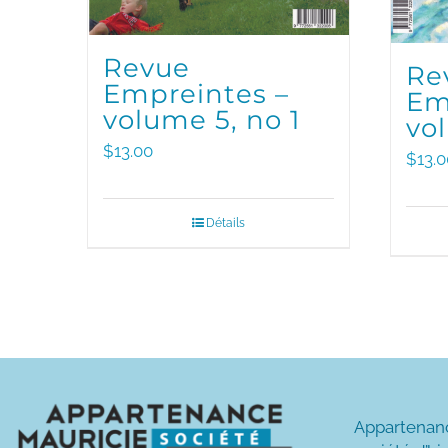
Revue
Re
Empreintes –
Em
volume 5, no 1
vo
$
13.00
$
13.0
Détails
Appartenan