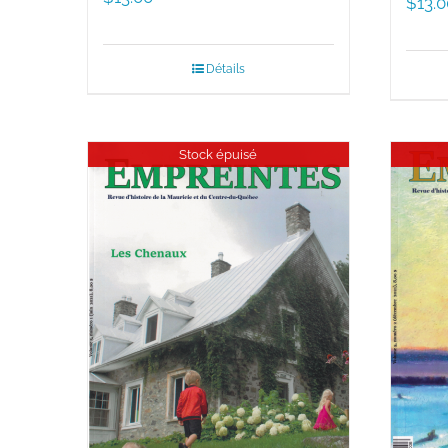
$
13.0
Détails
Stock épuisé