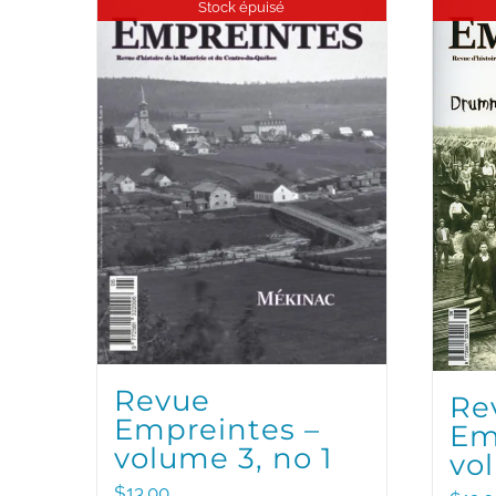
Stock épuisé
Revue
Re
Empreintes –
Em
volume 3, no 1
vo
$
13.00