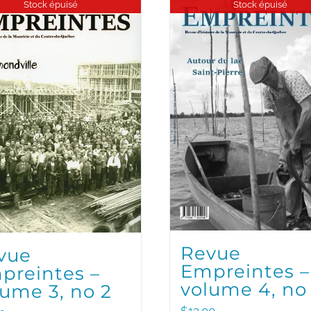
Stock épuisé
Stock épuisé
Revue
vue
Empreintes –
preintes –
volume 4, no 
lume 3, no 2
$
13.00