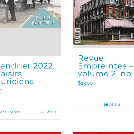
Revue
Empreintes –
lendrier 2022
volume 2, no 
laisirs
uriciens
$
13.00
0
Détails
er au panier
Détails