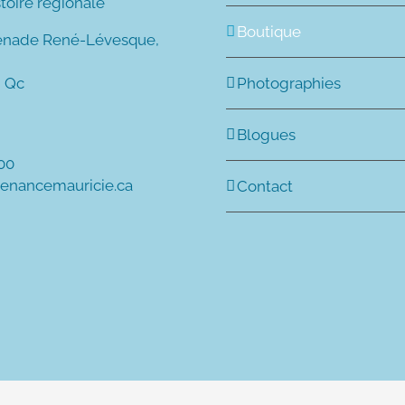
stoire régionale
Boutique
enade René-Lévesque,
, Qc
Photographies
Blogues
600
tenancemauricie.ca
Contact