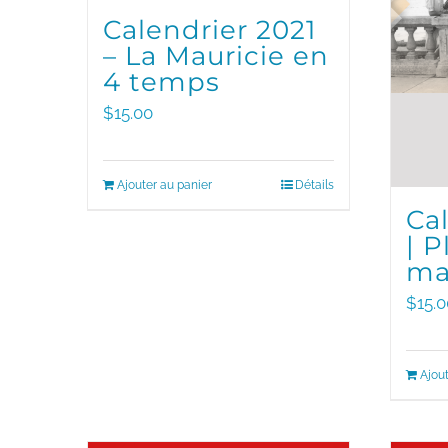
Calendrier 2021
– La Mauricie en
4 temps
$
15.00
Ajouter au panier
Détails
Ca
| P
ma
$
15.0
Ajout