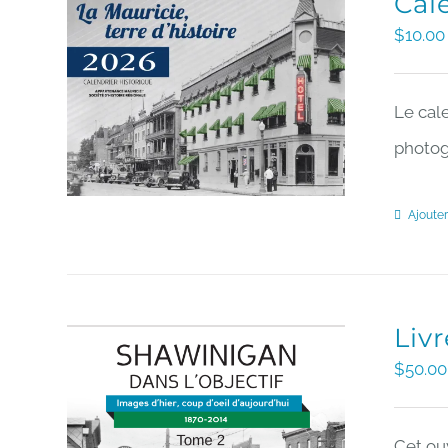
Cale
$
10.00
Le cal
photogr
Ajouter
Livr
$
50.00
Cet ou