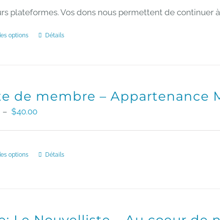
à
rs plateformes. Vos dons nous permettent de continuer à vo
$100.00
des options
Détails
Ce
produit
a
plusieurs
te de membre – Appartenance M
variations.
Plage
–
$
40.00
Les
de
options
prix :
des options
Détails
Ce
peuvent
$10.00
produit
être
à
a
choisies
$40.00
plusieurs
sur