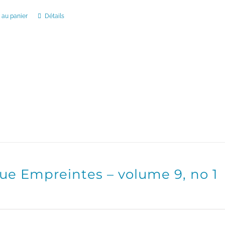
être
 au panier
Détails
choisies
sur
la
page
du
produit
ue Empreintes – volume 9, no 1