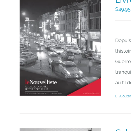
Liv
$
49.95
Depuis 
l’histo
Guerre
tranqui
au fil
Ajouter