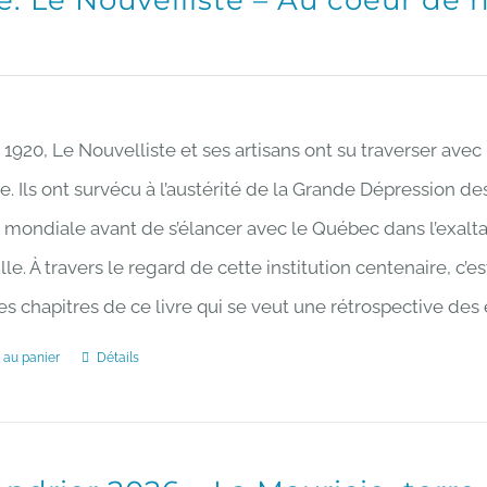
re: Le Nouvelliste – Au coeur de 
variations.
la
Les
page
options
du
peuvent
produit
1920, Le Nouvelliste et ses artisans ont su traverser ave
être
ire. Ils ont survécu à l’austérité de la Grande Dépression d
choisies
 mondiale avant de s’élancer avec le Québec dans l’exalta
sur
lle. À travers le regard de cette institution centenaire, c’
la
 des chapitres de ce livre qui se veut une rétrospective d
page
 au panier
Détails
du
produit