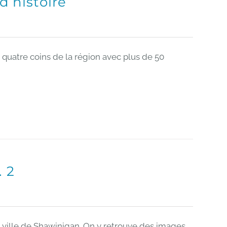
d’histoire
quatre coins de la région avec plus de 50
. 2
a ville de Shawinigan. On y retrouve des images