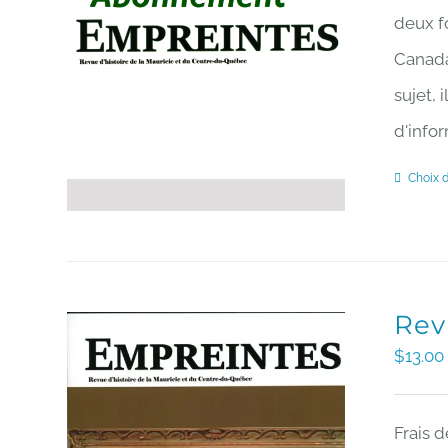
deux fo
Canada 
sujet, 
d'infor
Choix 
Rev
$
13.00
Frais d