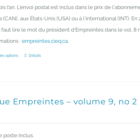
$16.00
is l’an. L'envoi postal est inclus dans le prix de l'abonnem
à
(CAN), aux États-Unis (USA) ou à l'international (INT). En
$30.00
il faut lire le mot du président d'Empreintes dans le vol.
mations :
empreintes.cieq.ca
.
des options
Détails
Ce
produit
a
plusieurs
ue Empreintes – volume 9, no 2
variations.
Les
options
e poste inclus.
peuvent