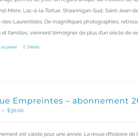
nd-Mère, Lac-à-la-Tortue, Shawinigan-Sud, Saint-Jean-de
-des-Laurentides. De magnifiques photographies, retrouv
 et familles, viennent témoigner de plus d’un siècle de vi
 au panier
Détails
ue Empreintes – abonnement 2
Plage
–
$
30.00
de
prix :
nement est valide pour une année. La revue d’histoire de