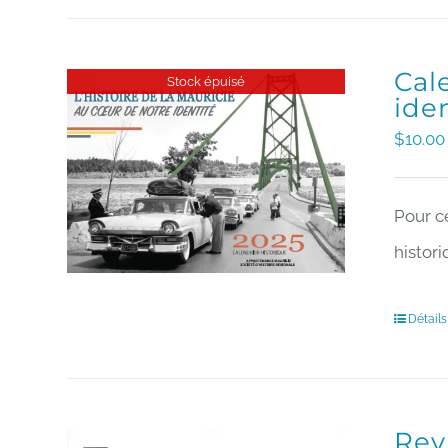
Cal
Stock épuisé
ide
$
10.00
Pour c
histori
Détails
Rev