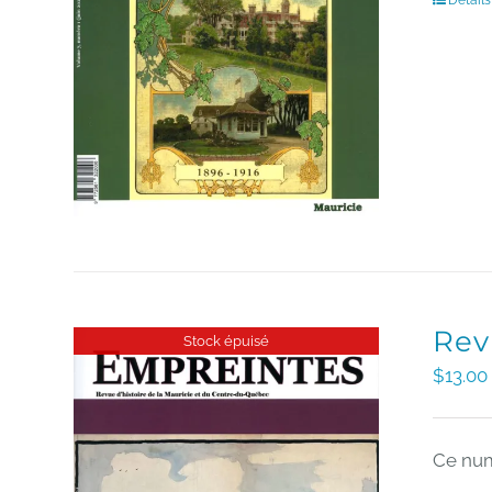
Détails
Rev
Stock épuisé
$
13.00
Ce num