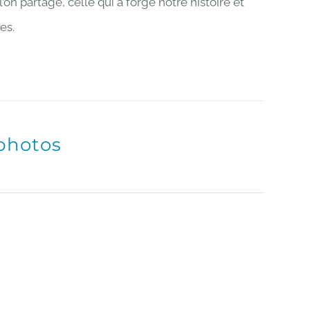
 partage, celle qui a forgé notre histoire et
es.
 photos