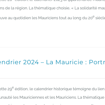
s de la région. La thématique choisie, « La solidarité mau
e
euve au quotidien les Mauriciens tout au long du 20
siècl
endrier 2024 – La Mauricie : Po
e
ette 29
édition, le calendrier historique témoigne du li
auté les Mauriciennes et les Mauriciens. La thématique ch