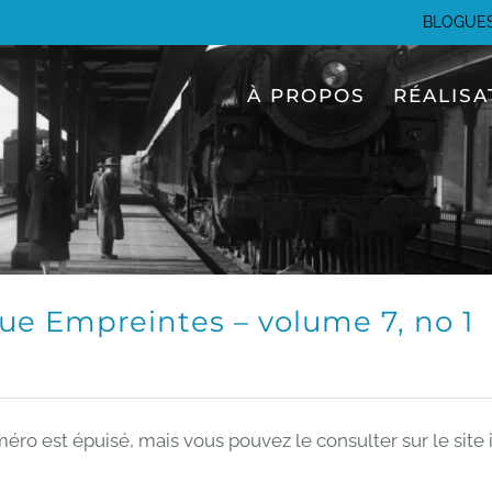
BLOGUE
À PROPOS
RÉALISA
ue Empreintes – volume 7, no 1
éro est épuisé, mais vous pouvez le consulter sur le site 