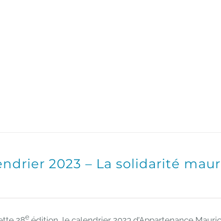
endrier 2023 – La solidarité mau
e
ette 28
édition, le calendrier 2023 d’Appartenance Maur