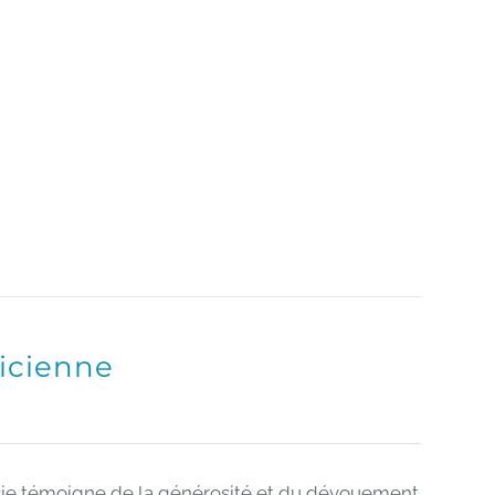
ricienne
icie témoigne de la générosité et du dévouement