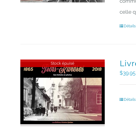
commun
celle q
Détails
Livr
Stock épuisé
$
39.95
Détails