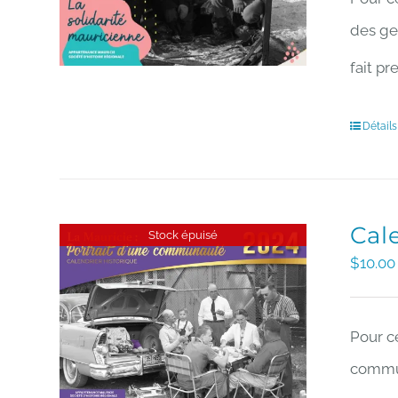
des gen
fait pr
Détails
Cal
Stock épuisé
$
10.00
Pour c
commun