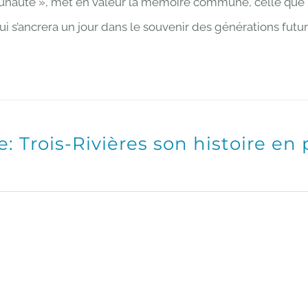
auté », met en valeur la mémoire commune, celle que l’on
ui s’ancrera un jour dans le souvenir des générations futur
e: Trois-Rivières son histoire en