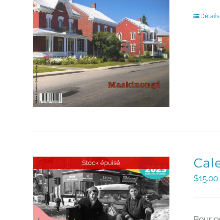
Détails
Cal
Stock épuisé
$
15.00
Pour c