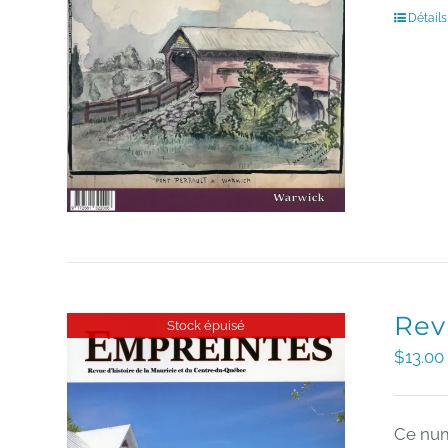
Détails
Rev
Stock épuisé
$
13.00
Ce num