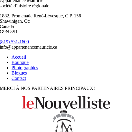
Appartenance Mauricie
sur
société d’histoire régionale
la
page
1882, Promenade René-Lévesque, C.P. 156
du
Shawinigan, Qc
produit
Canada
G9N 8S1
(819) 531-1600
info@appartenancemauricie.ca
Accueil
Boutique
Photographies
Blogues
Contact
MERCI À NOS PARTENAIRES PRINCIPAUX!