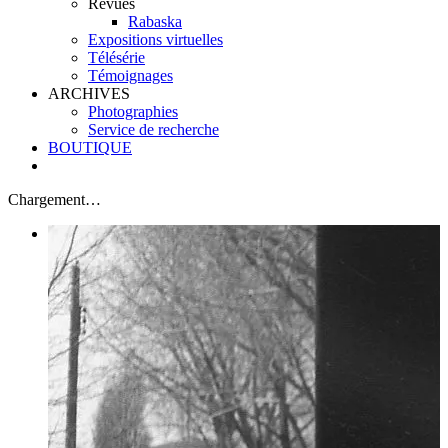
Revues
Rabaska
Expositions virtuelles
Télésérie
Témoignages
ARCHIVES
Photographies
Service de recherche
BOUTIQUE
Chargement…