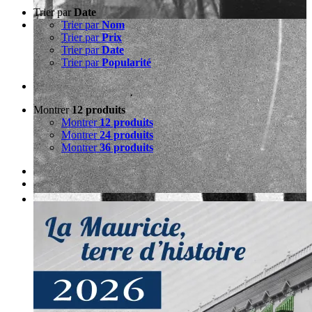
Trier par
Date
Trier par
Nom
Trier par
Prix
Trier par
Date
Trier par
Popularité
Montrer
12 produits
Montrer
12 produits
Montrer
24 produits
Montrer
36 produits