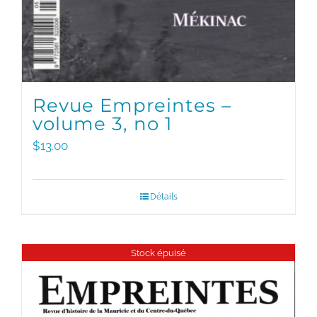
Revue Empreintes –
volume 3, no 1
$
13.00
Détails
Stock épuisé