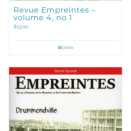
Revue Empreintes –
volume 4, no 1
$
13.00
Détails
Stock épuisé