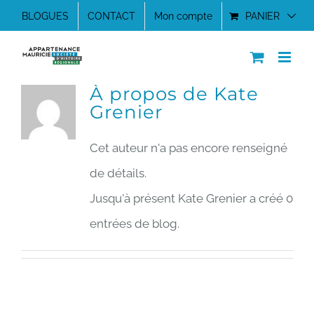
Passer
BLOGUES
CONTACT
Mon compte
PANIER
au
contenu
À propos de
Kate
Grenier
Cet auteur n'a pas encore renseigné
de détails.
Jusqu'à présent Kate Grenier a créé 0
entrées de blog.