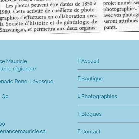
Accueil
ce Mauricie
stoire régionale
Boutique
enade René-Lévesque,
, Qc
Photographies
Blogues
600
tenancemauricie.ca
Contact