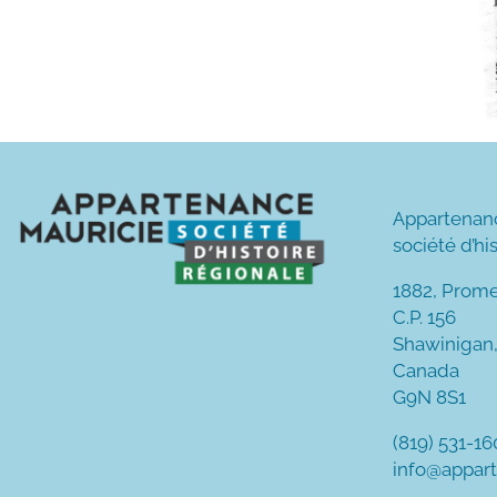
Appartenan
société d’hi
1882, Prom
C.P. 156
Shawinigan
Canada
G9N 8S1
(819) 531-1
info@appar