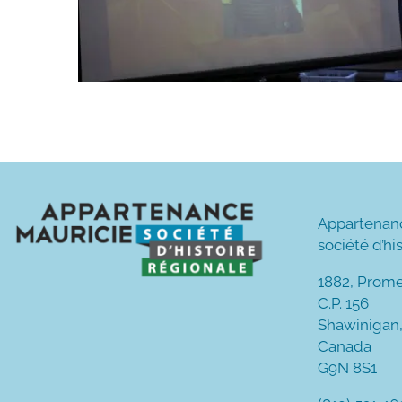
Appartenan
société d’hi
1882, Prom
C.P. 156
Shawinigan
Canada
G9N 8S1