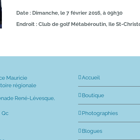
Date : Dimanche, le 7 février 2016, à 09h30
Endroit : Club de golf Métabéroutin, Ile St-Christ
Accueil
ce Mauricie
stoire régionale
Boutique
enade René-Lévesque,
, Qc
Photographies
Blogues