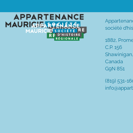
Passer
au
Appartenan
contenu
société d’hi
1882, Prom
C.P. 156
Shawinigan
Canada
G9N 8S1
(819) 531-1
info@appar