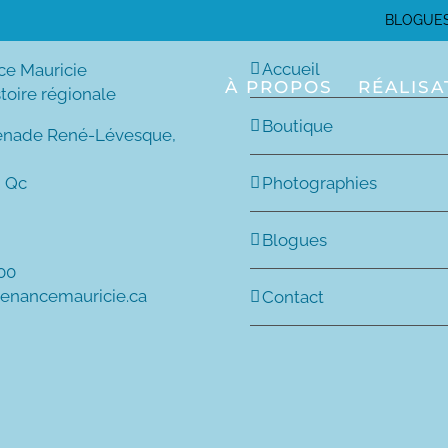
BLOGUE
Accueil
ce Mauricie
À PROPOS
RÉALISA
stoire régionale
Boutique
enade René-Lévesque,
, Qc
Photographies
Blogues
600
tenancemauricie.ca
Contact