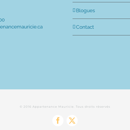
Blogues
600
tenancemauricie.ca
Contact
© 2016 Appartenance Mauricie. Tous droits réservés