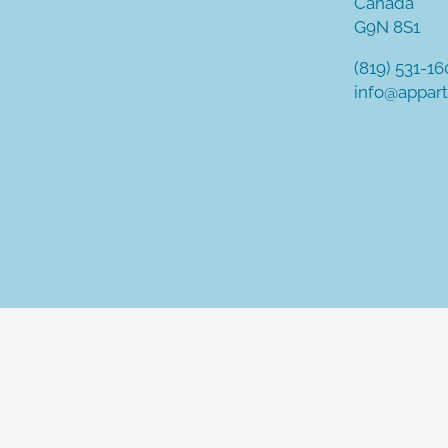
Canada
G9N 8S1
(819) 531-1
info@appar