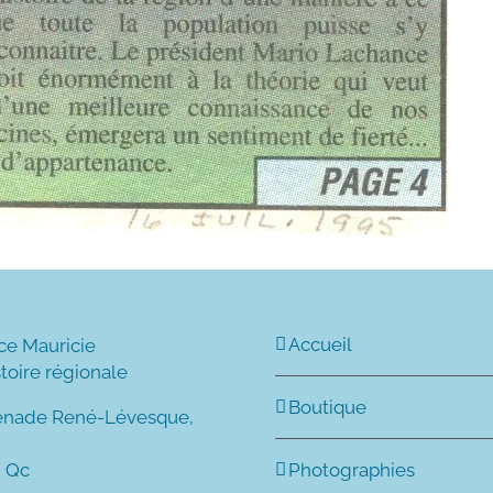
Accueil
ce Mauricie
stoire régionale
Boutique
enade René-Lévesque,
, Qc
Photographies