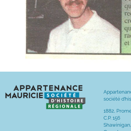
Appartenan
société d’hi
1882, Prom
C.P. 156
Shawinigan