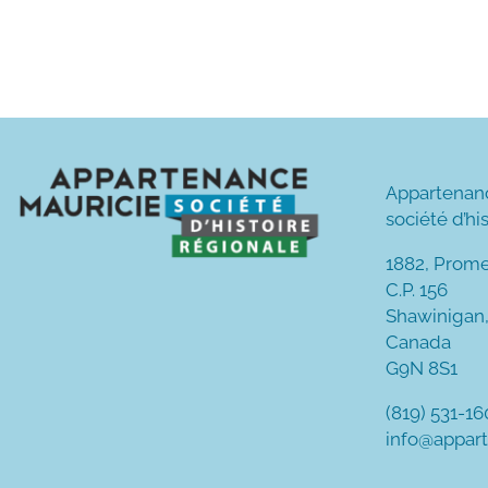
Appartenan
société d’hi
1882, Prom
C.P. 156
Shawinigan
Canada
G9N 8S1
(819) 531-1
info@appar