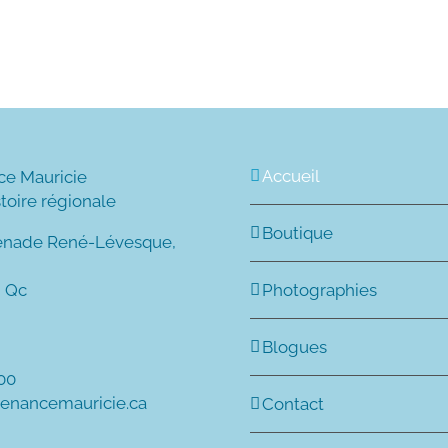
Accueil
ce Mauricie
stoire régionale
Boutique
enade René-Lévesque,
, Qc
Photographies
Blogues
600
tenancemauricie.ca
Contact