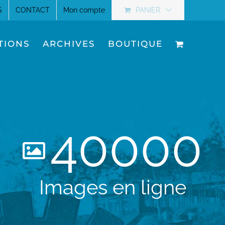
S
CONTACT
Mon compte
PANIER
TIONS
ARCHIVES
BOUTIQUE
40000
Images en ligne