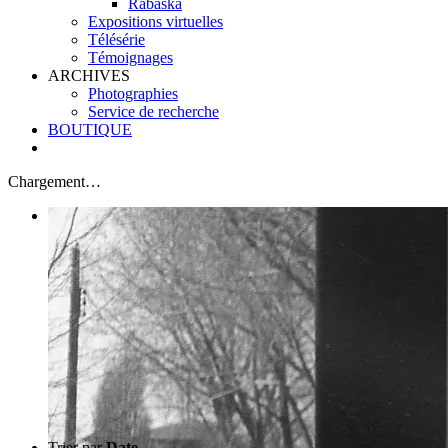
Rabaska
Expositions virtuelles
Télésérie
Témoignages
ARCHIVES
Photographies
Service de recherche
BOUTIQUE
Chargement…
Trier par
Date