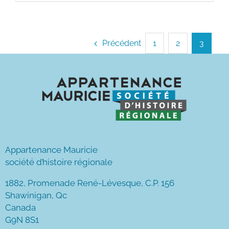
Précédent
1
2
3
Appartenance Mauricie
société d’histoire régionale
1882, Promenade René-Lévesque, C.P. 156
Shawinigan, Qc
Canada
G9N 8S1